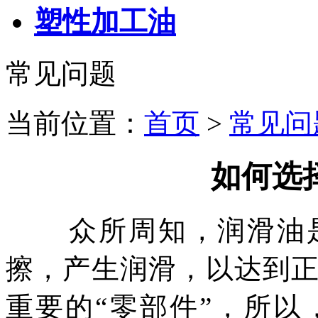
塑性加工油
常见问题
当前位置：
首页
>
常见问
如何选
众所周知，润滑油是
擦，产生润滑，以达到
重要的“零部件”，所