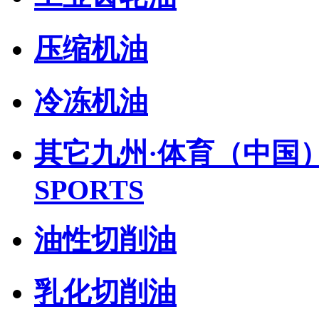
压缩机油
冷冻机油
其它九州·体育（中国）
SPORTS
油性切削油
乳化切削油