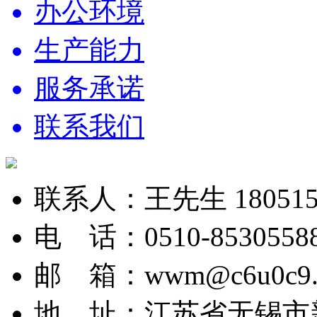
办公环境
生产能力
服务承诺
联系我们
联系人：王先生 1805157
电 话：0510-8530558
邮 箱：wwm@c6u0c9.
地 址：江苏省无锡市