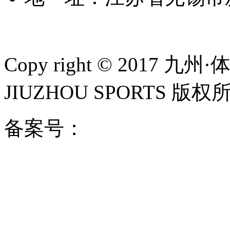
Copy right © 2017
JIUZHOU SPORTS 版权
备案号：