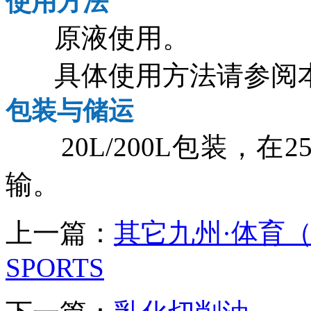
使用方法
原液使用。
具体使用方法请参阅本
包装与储运
20L/200L包装，在
输。
上一篇：
其它九州·体育（
SPORTS