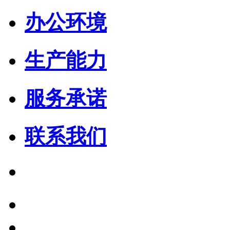
办公环境
生产能力
服务承诺
联系我们