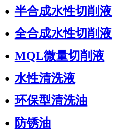
半合成水性切削液
全合成水性切削液
MQL微量切削液
水性清洗液
环保型清洗油
防锈油