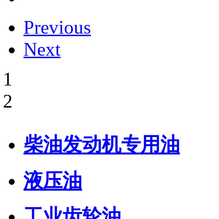
Previous
Next
1
2
柴油发动机专用油
液压油
工业齿轮油