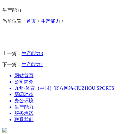
生产能力
当前位置：
首页
>
生产能力
>
上一篇：
生产能力3
下一篇：
生产能力1
网站首页
公司简介
九州·体育（中国）官方网站-JIUZHOU SPORTS
新闻动态
办公环境
生产能力
服务承诺
联系我们