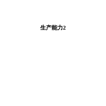
生产能力2